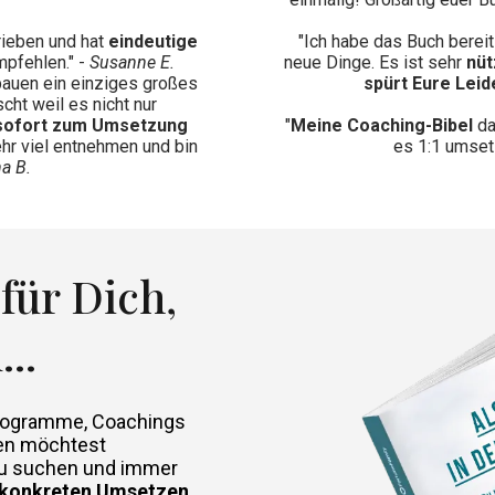
rieben und hat
eindeutige
"Ich habe das Buch berei
mpfehlen." -
Susanne E.
neue Dinge. Es ist sehr
nüt
bauen ein einziges großes
spürt Eure Leid
cht weil es nicht nur
sofort zum Umsetzung
"
Meine Coaching-Bibel
da
ehr viel entnehmen und bin
es 1:1 umset
na B.
für Dich,
..
Programme, Coachings
en möchtest
 zu suchen und immer
konkreten Umsetzen