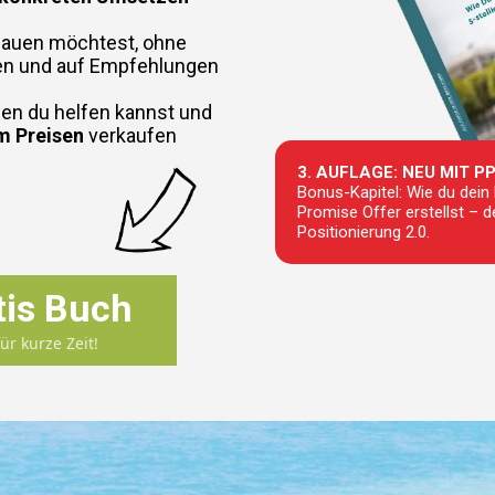
auen möchtest, ohne
n und auf Empfehlungen
enen du helfen kannst und
m Preisen
verkaufen
3. AUFLAGE: NEU MIT P
Bonus-Kapitel: Wie du dei
Promise Offer erstellst – d
Positionierung 2.0.
tis Buch
r kurze Zeit!