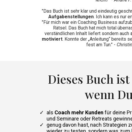
"Das Buch ist sehr klar und eindeutig gesch
Aufgabenstellungen
. Ich kann es nur e
"Für mich war ein Coaching Business aufzu
Rätsel. Das Buch hat mich total überras
verständlichen Inhalt liefert sondern auch
motiviert
. Konnte der „Anleitung“ bereits s
fest am Tun." -
Christi
Dieses Buch ist 
wenn Du.
als
Coach mehr Kunden
für deine 
und Seminare oder Retreats gewinn
​genug davon hast, nach Strategien
wieder zu testen, sondern was zum