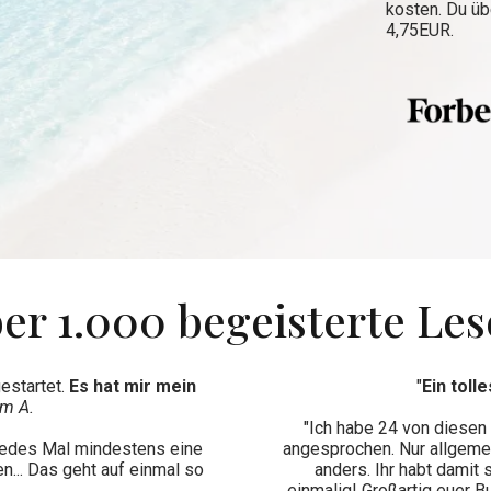
kosten. Du ü
4,75EUR.
er 1.000 begeisterte Les
estartet.
Es hat mir mein
"
Ein toll
m A.
"Ich habe 24 von diesen 
 jedes Mal mindestens eine
angesprochen. Nur allgeme
n... Das geht auf einmal so
anders. Ihr habt damit 
einmalig! Großartig euer 