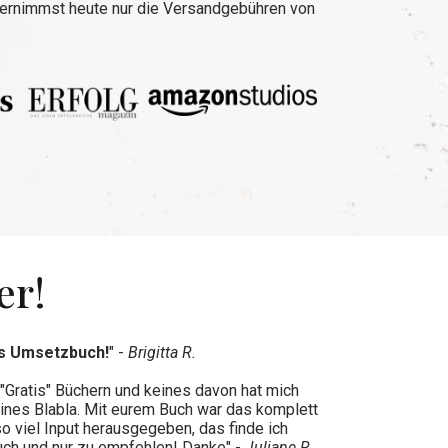
bernimmst heute nur die Versandgebühren von
er!
es Umsetzbuch!
" -
Brigitta R.
"Gratis" Büchern und keines davon hat mich
ines Blabla. Mit eurem Buch war das komplett
so viel Input herausgegeben, das finde ich
Buch und nur zu empfehlen! Danke" -
Juliane R.